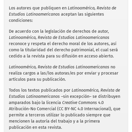
e
t
i
t
r
b
t
l
s
e
Los autores que publiquen en
Latinoamérica, Revista de
o
e
A
Estudios Latinoamericanos
aceptan las siguientes
o
r
p
condiciones:
k
p
De acuerdo con la legislación de derechos de autor,
Latinoamérica, Revista de Estudios Latinoamericanos
reconoce y respeta el derecho moral de los autores, así
como la titularidad del derecho patrimonial, el cual será
cedido a la revista para su difusión en acceso abierto.
Latinoamérica, Revista de Estudios Latinoamericanos
no
realiza cargos a las/los autoras/es por enviar y procesar
artículos para su publicación.
Todos los textos publicados por
Latinoamérica, Revista de
Estudios Latinoamericanos
–sin excepción– se distribuyen
amparados bajo la licencia
Creative Commons
4.0
Atribución-No Comercial (CC BY-NC 4.0 Internacional), que
permite a terceros utilizar lo publicado siempre que
mencionen la autoría del trabajo y a la primera
publicación en esta revista.