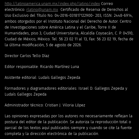
http://latinoamerica.unam.mx/index.php/latino/index
Correo
electrónico:
rlatino@unam.mx
Certificado de Reserva de Derechos al
Uso Exclusivo del Título No. 04-2016-031817122900- 203, ISSN: 2448-6914,
ambos otorgados por el Instituto Nacional del Derecho de Autor. Centro
de Investigaciones sobre América Latina y el Caribe, Torre II de
Humanidades, piso 3, Ciudad Universitaria, Alcaldía Coyoacán, C. P. 04510,
Ciudad de México, México. Tel. 56 23 02 11 al 13, Fax: 56 23 02 19, fecha de
la última modificación, 5 de agosto de 2026.
Director Carlos Tello Díaz
Editor responsable: Ricardo Martínez Luna
Asistente editorial: Ludaís Gallegos Zepeda
Formadores y diagramadores editoriales: Israel D. Gallegos Zepeda y
Ludaís Gallegos Zepeda
Administrador técnico: Cristian J. Viloria López
Las opiniones expresadas por los autores no necesariamente reflejan la
postura del editor de la publicación. Se autoriza la reproducción total o
parcial de los textos aquí publicados siempre y cuando se cite la fuente
completa y la dirección electrónica de la publicación.