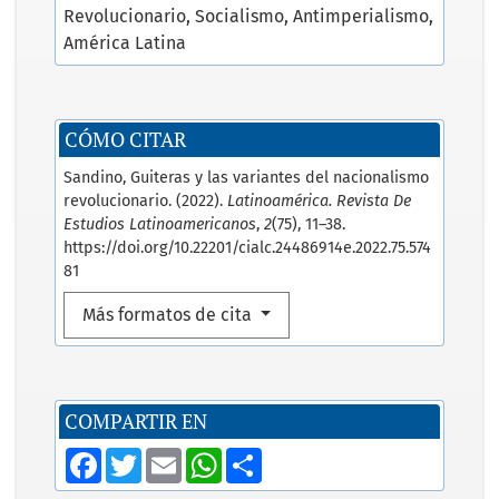
Revolucionario
Socialismo
Antimperialismo
América Latina
CÓMO CITAR
Sandino, Guiteras y las variantes del nacionalismo
revolucionario. (2022).
Latinoamérica. Revista De
Estudios Latinoamericanos
,
2
(75), 11–38.
https://doi.org/10.22201/cialc.24486914e.2022.75.574
81
Más formatos de cita
COMPARTIR EN
F
T
E
W
S
a
w
m
h
h
c
i
a
a
a