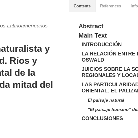
Contents
References
Info
ios Latinoamericanos
Abstract
Main Text
INTRODUCCIÓN
aturalista y
LA RELACIÓN ENTRE
d. Ríos y
OSWALD
JUICIOS SOBRE LA S
tal de la
REGIONALES Y LOCA
da mitad del
LAS PARTICULARIDAD
ORIENTAL: EL PALIZ
El paisaje natural
“El paisaje humano” del
CONCLUSIONES