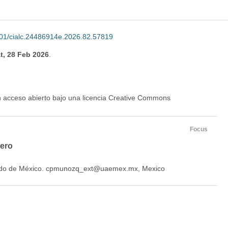
01/cialc.24486914e.2026.82.57819
t, 28 Feb 2026
.
en acceso abierto bajo una licencia Creative Commons
Focus
tero
tado de México. cpmunozq_ext@uaemex.mx, Mexico