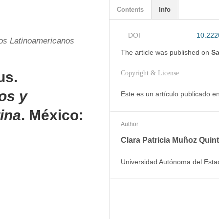
Contents
Info
DOI
10.222
ios Latinoamericanos
The article was
published on
Sa
us.
Copyright & License
os y
Este es un artículo publicado 
ina
. México:
Author
Clara Patricia Muñoz Quin
Universidad Autónoma del Es