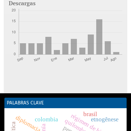
Descargas
PALABRAS CLAVE
brasil
régimen de bienestar
diplomacia
colombia
etnogênese
quilombos