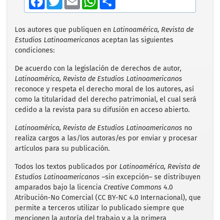
a
w
m
h
h
c
i
a
a
a
e
t
i
t
r
b
t
l
s
e
Los autores que publiquen en
Latinoamérica, Revista de
o
e
A
Estudios Latinoamericanos
aceptan las siguientes
o
r
p
condiciones:
k
p
De acuerdo con la legislación de derechos de autor,
Latinoamérica, Revista de Estudios Latinoamericanos
reconoce y respeta el derecho moral de los autores, así
como la titularidad del derecho patrimonial, el cual será
cedido a la revista para su difusión en acceso abierto.
Latinoamérica, Revista de Estudios Latinoamericanos
no
realiza cargos a las/los autoras/es por enviar y procesar
artículos para su publicación.
Todos los textos publicados por
Latinoamérica, Revista de
Estudios Latinoamericanos
–sin excepción– se distribuyen
amparados bajo la licencia
Creative Commons
4.0
Atribución-No Comercial (CC BY-NC 4.0 Internacional), que
permite a terceros utilizar lo publicado siempre que
mencionen la autoría del trabajo y a la primera