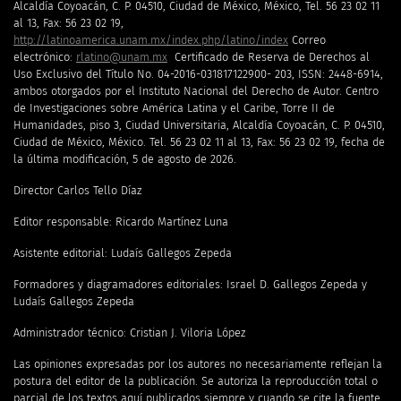
Alcaldía Coyoacán, C. P. 04510, Ciudad de México, México, Tel. 56 23 02 11
al 13, Fax: 56 23 02 19,
http://latinoamerica.unam.mx/index.php/latino/index
Correo
electrónico:
rlatino@unam.mx
Certificado de Reserva de Derechos al
Uso Exclusivo del Título No. 04-2016-031817122900- 203, ISSN: 2448-6914,
ambos otorgados por el Instituto Nacional del Derecho de Autor. Centro
de Investigaciones sobre América Latina y el Caribe, Torre II de
Humanidades, piso 3, Ciudad Universitaria, Alcaldía Coyoacán, C. P. 04510,
Ciudad de México, México. Tel. 56 23 02 11 al 13, Fax: 56 23 02 19, fecha de
la última modificación, 5 de agosto de 2026.
Director Carlos Tello Díaz
Editor responsable: Ricardo Martínez Luna
Asistente editorial: Ludaís Gallegos Zepeda
Formadores y diagramadores editoriales: Israel D. Gallegos Zepeda y
Ludaís Gallegos Zepeda
Administrador técnico: Cristian J. Viloria López
Las opiniones expresadas por los autores no necesariamente reflejan la
postura del editor de la publicación. Se autoriza la reproducción total o
parcial de los textos aquí publicados siempre y cuando se cite la fuente