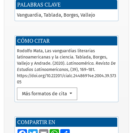
PALABRAS CLAVE
Vanguardia
Tablada
Borges
Vallejo
CÓMO CITAR
Rodolfo Mata, Las vanguardias literarias
latinoamericanas y la ciencia. Tablada, Borges,
Vallejo y Andrade. (2020).
Latinoamérica. Revista De
Estudios Latinoamericanos
, (39), 169–181.
https://doi.org/10.22201/cialc.24486914e.2004.39.573
05
Más formatos de cita
COMPARTIR EN
F
T
E
W
S