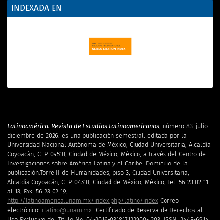
INDEXADA EN
Latinoamérica. Revista de Estudios Latinoamericanos
, número 83, julio-
diciembre de 2026, es una publicación semestral, editada por la
Universidad Nacional Autónoma de México, Ciudad Universitaria, Alcaldía
Coyoacán, C. P. 04510, Ciudad de México, México, a través del Centro de
Investigaciones sobre América Latina y el Caribe. Domicilio de la
publicación:Torre II de Humanidades, piso 3, Ciudad Universitaria,
Alcaldía Coyoacán, C. P. 04510, Ciudad de México, México, Tel. 56 23 02 11
al 13, Fax: 56 23 02 19,
http://latinoamerica.unam.mx/index.php/latino/index
Correo
electrónico:
rlatino@unam.mx
Certificado de Reserva de Derechos al
Uso Exclusivo del Título No. 04-2016-031817122900- 203, ISSN: 2448-6914,