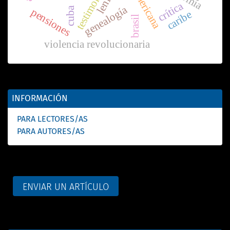
testimonio
lenin
crítica
genealogía
cuba
pensiones
caribe
brasil
violencia revolucionaria
INFORMACIÓN
PARA LECTORES/AS
PARA AUTORES/AS
ENVIAR UN ARTÍCULO