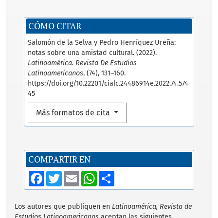
CÓMO CITAR
Salomón de la Selva y Pedro Henríquez Ureña:
notas sobre una amistad cultural. (2022).
Latinoamérica. Revista De Estudios
Latinoamericanos
, (74), 131–160.
https://doi.org/10.22201/cialc.24486914e.2022.74.574
45
Más formatos de cita
COMPARTIR EN
F
T
E
W
S
a
w
m
h
h
c
i
a
a
a
e
t
i
t
r
b
t
l
s
e
Los autores que publiquen en
Latinoamérica, Revista de
o
e
A
Estudios Latinoamericanos
aceptan las siguientes