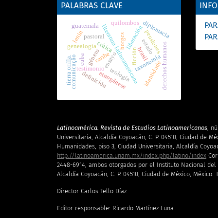
PALABRAS CLAVE
INF
diplomacia
quilombos
PAR
guatemala
literatura latinoamericana
liberación
pensiones
lenin
borges
PAR
pastoral
estado
crítica
derechos humanos
genealogía
brasil
ficción
género
ensayo
caribe
taxonomía
cuba
comunicação
tierra orilla.
identidade
testimonio
teología
etnogênese
definición
Latinoamérica. Revista de Estudios Latinoamericanos
, n
Universitaria, Alcaldía Coyoacán, C. P. 04510, Ciudad de Mé
Humanidades, piso 3, Ciudad Universitaria, Alcaldía Coyoacán
http://latinoamerica.unam.mx/index.php/latino/index
Cor
2448-6914, ambos otorgados por el Instituto Nacional del 
Alcaldía Coyoacán, C. P. 04510, Ciudad de México, México. Te
Director Carlos Tello Díaz
Editor responsable: Ricardo Martínez Luna