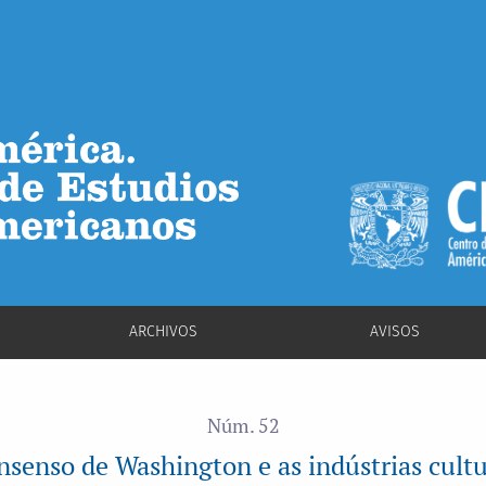
as indústrias culturais na América Latina
ARCHIVOS
AVISOS
Núm. 52
nsenso de Washington e as indústrias cultu