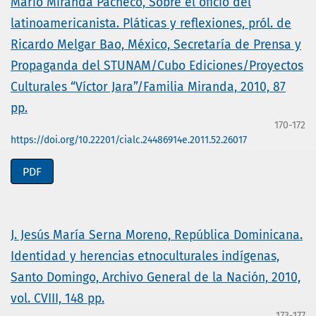
Mario Miranda Pacheco, Sobre el oficio del
latinoamericanista. Pláticas y reflexiones, pról. de
Ricardo Melgar Bao, México, Secretaría de Prensa y
Propaganda del STUNAM/Cubo Ediciones/Proyectos
Culturales “Víctor Jara”/Familia Miranda, 2010, 87
pp.
170-172
https://doi.org/10.22201/cialc.24486914e.2011.52.26017
PDF
J. Jesús María Serna Moreno, República Dominicana.
Identidad y herencias etnoculturales indígenas,
Santo Domingo, Archivo General de la Nación, 2010,
vol. CVIII, 148 pp.
173-177