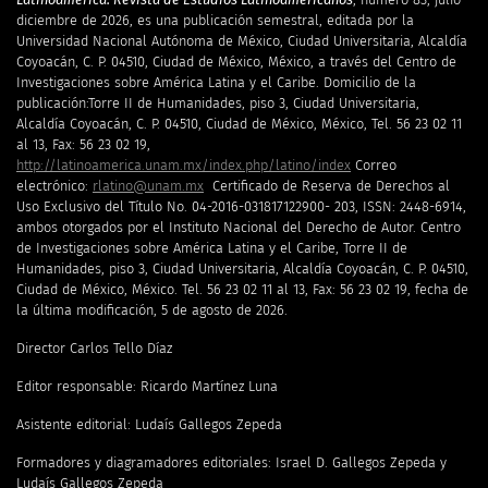
diciembre de 2026, es una publicación semestral, editada por la
Universidad Nacional Autónoma de México, Ciudad Universitaria, Alcaldía
Coyoacán, C. P. 04510, Ciudad de México, México, a través del Centro de
Investigaciones sobre América Latina y el Caribe. Domicilio de la
publicación:Torre II de Humanidades, piso 3, Ciudad Universitaria,
Alcaldía Coyoacán, C. P. 04510, Ciudad de México, México, Tel. 56 23 02 11
al 13, Fax: 56 23 02 19,
http://latinoamerica.unam.mx/index.php/latino/index
Correo
electrónico:
rlatino@unam.mx
Certificado de Reserva de Derechos al
Uso Exclusivo del Título No. 04-2016-031817122900- 203, ISSN: 2448-6914,
ambos otorgados por el Instituto Nacional del Derecho de Autor. Centro
de Investigaciones sobre América Latina y el Caribe, Torre II de
Humanidades, piso 3, Ciudad Universitaria, Alcaldía Coyoacán, C. P. 04510,
Ciudad de México, México. Tel. 56 23 02 11 al 13, Fax: 56 23 02 19, fecha de
la última modificación, 5 de agosto de 2026.
Director Carlos Tello Díaz
Editor responsable: Ricardo Martínez Luna
Asistente editorial: Ludaís Gallegos Zepeda
Formadores y diagramadores editoriales: Israel D. Gallegos Zepeda y
Ludaís Gallegos Zepeda