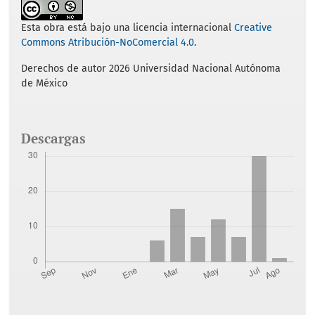
b
t
l
s
e
o
e
A
o
r
p
Esta obra está bajo una licencia internacional
Creative
k
p
Commons Atribución-NoComercial 4.0
.
Derechos de autor 2026 Universidad Nacional Autónoma
de México
Descargas