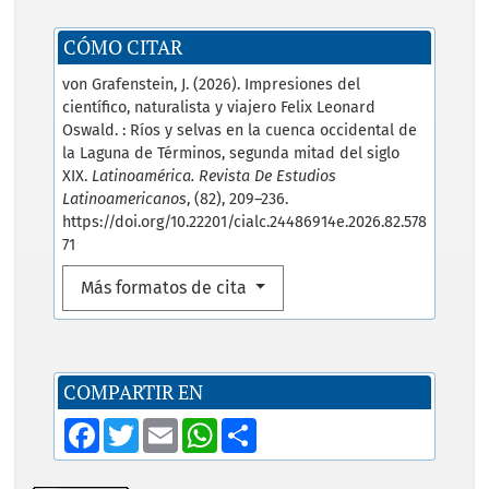
CÓMO CITAR
von Grafenstein, J. (2026). Impresiones del
científico, naturalista y viajero Felix Leonard
Oswald. : Ríos y selvas en la cuenca occidental de
la Laguna de Términos, segunda mitad del siglo
XIX.
Latinoamérica. Revista De Estudios
Latinoamericanos
, (82), 209–236.
https://doi.org/10.22201/cialc.24486914e.2026.82.578
71
Más formatos de cita
COMPARTIR EN
F
T
E
W
S
a
w
m
h
h
c
i
a
a
a
e
t
i
t
r